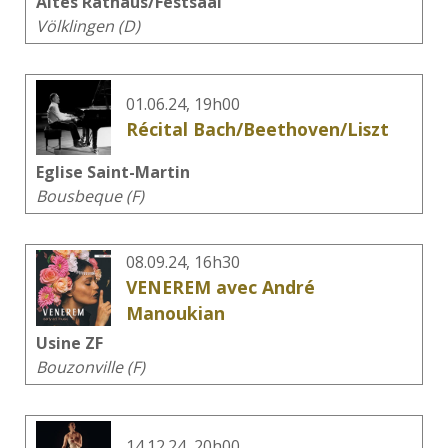
Altes Rathaus/Festsaal
Völklingen (D)
01.06.24, 19h00
Récital Bach/Beethoven/Liszt
Eglise Saint-Martin
Bousbeque (F)
08.09.24, 16h30
VENEREM avec André
Manoukian
Usine ZF
Bouzonville (F)
14.12.24, 20h00